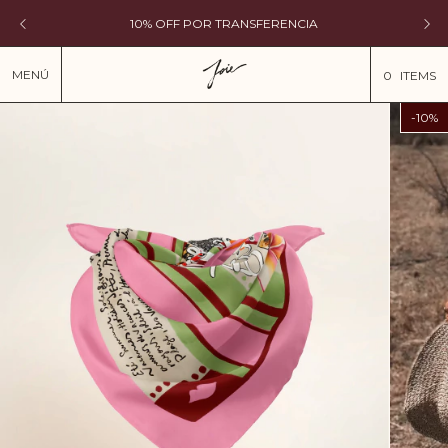
10% OFF POR TRANSFERENCIA
MENÚ
0
ITEMS
-
10
%