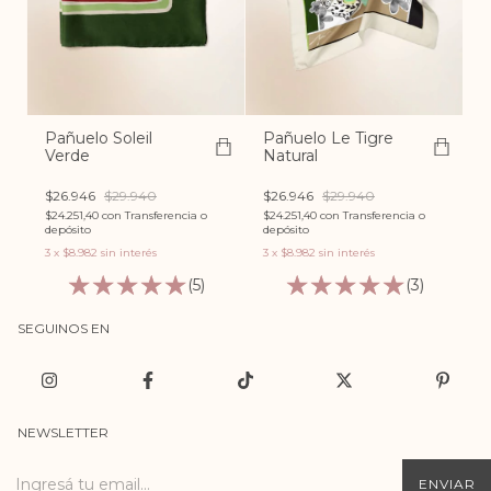
Pañuelo Soleil
Pañuelo Le Tigre
Verde
Natural
$26.946
$29.940
$26.946
$29.940
$24.251,40
con
Transferencia o
$24.251,40
con
Transferencia o
depósito
depósito
3
x
$8.982
sin interés
3
x
$8.982
sin interés
(5)
(3)
SEGUINOS EN
NEWSLETTER