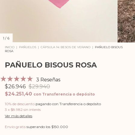
1
/
6
INICIO
|
PAÑUELOS
|
CÁPSULA 14: BESOS DE VERANO
|
PAÑUELO BISOUS
ROSA
PAÑUELO BISOUS ROSA
3 Reseñas
$26.946
$29.940
$24.251,40
con
Transferencia o depósito
10% de descuento
pagando con Transferencia o depósito
3
x
$8.982
sin interés
Ver más detalles
Envío gratis
superando los
$150.000