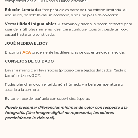
comprometidas al 100% con su labor artesanal.
Edición Limitada:
Este pañuelo es parte de una edición limitada. Al
adquirirlo, no solo llevas un accesorio, sino una pieza de colección.
Versatilidad Inigualable:
Su tamaño y diseño lo hacen perfecto para
usar de múltiples maneras. Ideal para cualquier ocasión, desde un look
casual hasta uno sofisticado.
¿QUÉ MEDIDA ELIJO?
Encontrá
ACA
brevemente las diferencias de uso entre cada medida.
CONSEJOS DE CUIDADO
Lavar a mano o en lavarropas (proceso para tejidos delicados, "Seda o
Lana" máximo 30°).
Podés plancharlo con el tejido aún húmedo y a baja temperatura o
secarlo a la sombra.
Evitar el roce del pañuelo con superficies ásperas.
Puede presentar diferencias mínimas de color con respecto a la
fotografía. (Una imagen digital no representa, los colores
percibidos en la vida real).