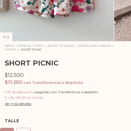
1
/
2
INICIO
|
FERIA AL COSTO
|
¡READY TO WEAR!
|
PANTALONES, BIKERS Y
SHORTS
|
SHORT PICNIC
SHORT PICNIC
$12.500
$11.250
con
Transferencia o depósito
10% de descuento
pagando con Transferencia o depósito
3
x
$4.166,67
sin interés
Ver más detalles
TALLE