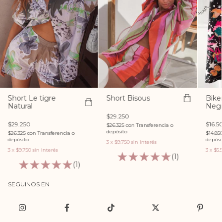
Short Le tigre
Short Bisous
Bike
Natural
Neg
$29.250
$29.250
$16.5
$26.325
con
Transferencia o
depósito
$26.325
con
Transferencia o
$14.85
depósito
depósi
3
x
$9.750
sin interés
3
x
$9.750
sin interés
3
x
$5.
(1)
(1)
SEGUINOS EN