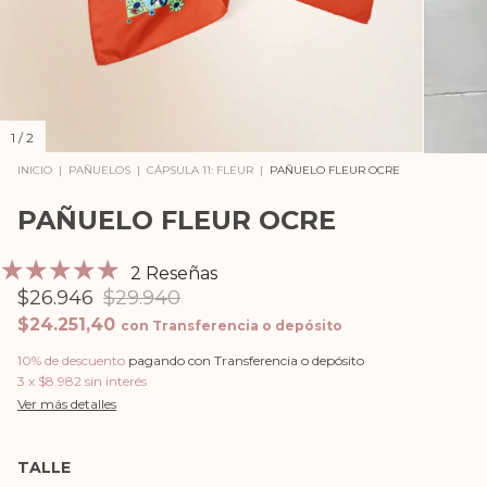
1
/
2
INICIO
|
PAÑUELOS
|
CÁPSULA 11: FLEUR
|
PAÑUELO FLEUR OCRE
PAÑUELO FLEUR OCRE
2 Reseñas
$26.946
$29.940
$24.251,40
con
Transferencia o depósito
10% de descuento
pagando con Transferencia o depósito
3
x
$8.982
sin interés
Ver más detalles
TALLE