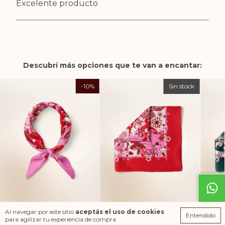
Excelente producto
Descubrí más opciones que te van a encantar:
-
10
%
Sin stock
Al navegar por este sitio
aceptás el uso de cookies
Pañuelo Fleur
Pañuelo Fleur Rojo
Pañu
Entendido
para agilizar tu experiencia de compra.
Fucsia