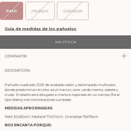
Petit
Mediane
Grandiose
COMPARTIR
DESCRIPCIÓN
Pañuelo cuadrado JOIE de acabado satén y estampado multicolor,
donde predominan el color azul marino, ocre, verde menta, celeste y
crudo. El diseño está dibujado a mano e inspirado en un campo floral
tipo liberty con connotaciones surreales.
MEDIDAS APROXIMADAS
Petit 50x50cm, Mediane 70x70cm, Grandiose 115x115cm.
NOS ENCANTA PORQUE: