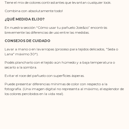
Tiene el mix de colores contrastantes que levantan cualquier look.
Combina con absolutamente todo!
¿QUÉ MEDIDA ELIJO?
En nuestra sección “Cómo usar tu pañuelo Joie&co” encontrás
brevemente las diferencias de uso entre las medidas.
CONSEJOS DE CUIDADO
Lavar a mano o en lavarropas (proceso para tejidos delicados, "Seda o
Lana" máximo 30°).
Podés plancharlo con el tejido aún húmedo y a baja temperatura o
secarlo a la sombra.
Evitar el roce del pañuelo con superficies ásperas.
Puede presentar diferencias mínimas de color con respecto a la
fotografía. (Una imagen digital no representa al máximo, el esplendor de
los colores percibidos en la vida real).