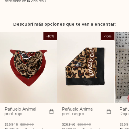
percibidos en la vida real).
Descubrí más opciones que te van a encantar:
-
10
%
-
10
%
Pañuelo Animal
Pañu
Pañuelo Animal
print negro
Rojo
print rojo
$26.946
$29.940
$26.
$26.946
$29.940