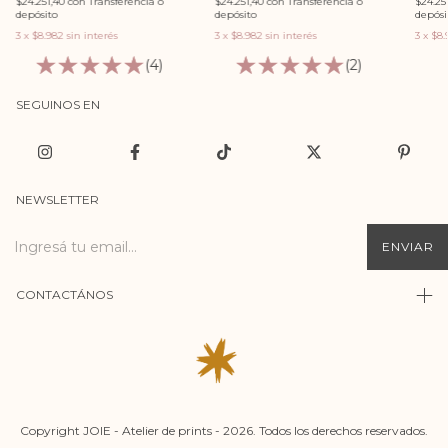
$24.251,40
con
Transferencia o
$24.25
$24.251,40
con
Transferencia o
depósito
depósi
depósito
3
x
$8.982
sin interés
3
x
$8.
3
x
$8.982
sin interés
(2)
(4)
SEGUINOS EN
NEWSLETTER
CONTACTÁNOS
Copyright JOIE - Atelier de prints - 2026. Todos los derechos reservados.