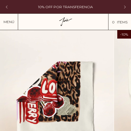
10% OFF POR TRANSFERENCIA
MENÚ
0
ITEMS
-
10
%