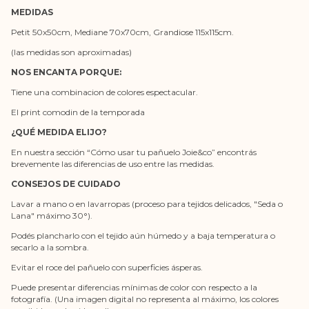
MEDIDAS
Petit 50x50cm, Mediane 70x70cm, Grandiose 115x115cm.
(las medidas son aproximadas)
NOS ENCANTA PORQUE:
Tiene una combinacion de colores espectacular.
El print comodin de la temporada
¿QUÉ MEDIDA ELIJO?
En nuestra sección “Cómo usar tu pañuelo Joie&co” encontrás
brevemente las diferencias de uso entre las medidas.
CONSEJOS DE CUIDADO
Lavar a mano o en lavarropas (proceso para tejidos delicados, "Seda o
Lana" máximo 30°).
Podés plancharlo con el tejido aún húmedo y a baja temperatura o
secarlo a la sombra.
Evitar el roce del pañuelo con superficies ásperas.
Puede presentar diferencias mínimas de color con respecto a la
fotografía. (Una imagen digital no representa al máximo, los colores