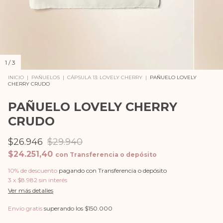
1
/
3
INICIO
|
PAÑUELOS
|
CÁPSULA 13: LOVELY CHERRY
|
PAÑUELO LOVELY
CHERRY CRUDO
PAÑUELO LOVELY CHERRY
CRUDO
$26.946
$29.940
$24.251,40
con
Transferencia o depósito
10% de descuento
pagando con Transferencia o depósito
3
x
$8.982
sin interés
Ver más detalles
Envío gratis
superando los
$150.000