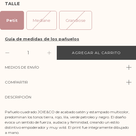
TALLE
Petit
Mediane
Grandiose
MEDIOS DE ENVÍO
COMPARTIR
DESCRIPCIÓN
Pañuelo cuadrado JOIE&CO de acabado satén y estampado multicolor,
predominan los tonos tierra, rojo, lila, verde petroleo y negro. El diseño
evoca un sentido de fuerza, audacia y feminidad, creando un estilo
distintivo empoderador y muy wild. El print fue integramente dibujado
a mano.