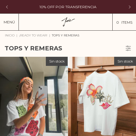
10% OFF POR TRANSFERENCIA
MENÚ
0
ITEMS
INICIO
|
¡READY TO WEAR!
|
TOPS Y REMERAS
TOPS Y REMERAS
Sin stock
Sin stock