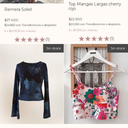
Top Mangas Largas cherry
rojo
Remera Soleil
$22.500
$27.400
$20.250
con
Transferencia o depósito
$24.660
con
Transferencia o depósito
3
x
$7.500
sin interés
3
x
$9.133,33
sin interés
(1)
(1)
Sin stock
Sin stock