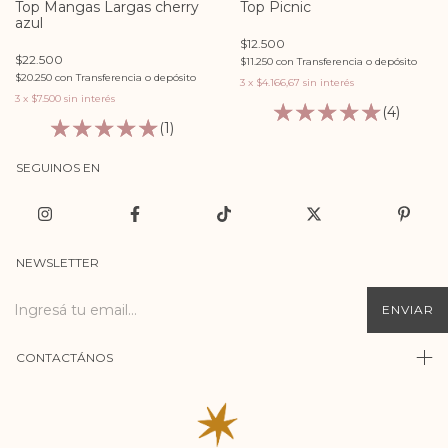
Top Mangas Largas cherry
Top Picnic
azul
$12.500
$22.500
$11.250
con
Transferencia o depósito
$20.250
con
Transferencia o depósito
3
x
$4.166,67
sin interés
3
x
$7.500
sin interés
(4)
(1)
SEGUINOS EN
NEWSLETTER
CONTACTÁNOS