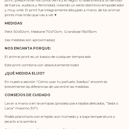
print, predominan los tonos tierra y el negro. El diseño evoca un sentido
de fuerza, audacia y feminidad, creando un estilo distintivo empoderador
y muy wild. El print fue integramente dibujado a mano, de los animal
prints mas lindo que vas a ver ♥
MEDIDAS
Petit 50x50cm, Mediane 70x70cm, Grandiose 115x115cm.
(las medidas son aproximadas)
NOS ENCANTA PORQUE:
El animal print es un basico de cualquier temporada
Este print combina con absolutamente todo!
¿QUÉ MEDIDA ELIJO?
En nuestra sección “Cómo usar tu pañuelo Joie&co” encontrás
brevemente las diferencias de uso entre las medidas.
CONSEJOS DE CUIDADO
Lavar a mano o en lavarropas (proceso para tejidos delicados, "Seda o
Lana" máximo 30°).
Podés plancharlo con el tejido aún húmedo y a baja temperatura o
secarlo a la sombra.