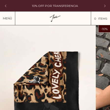
10% OFF POR TRANSFERENCIA
MENÚ
0
ITEMS
-
10
%