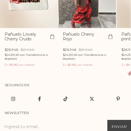
Pañuelo Lovely
Pañuelo Cherry
Pañu
Cherry Crudo
Rojo
print
$26.946
$29.940
$26.946
$29.940
$26.
$24.251,40
con
Transferencia o
$24.251,40
con
Transferencia o
$24.25
depósito
depósito
depósi
3
x
$8.982
sin interés
3
x
$8.982
sin interés
3
x
$8.
SEGUINOS EN
NEWSLETTER