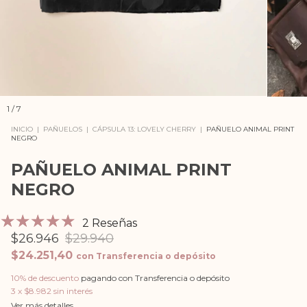
1
/
7
INICIO
|
PAÑUELOS
|
CÁPSULA 13: LOVELY CHERRY
|
PAÑUELO ANIMAL PRINT
NEGRO
PAÑUELO ANIMAL PRINT
NEGRO
2 Reseñas
$26.946
$29.940
$24.251,40
con
Transferencia o depósito
10% de descuento
pagando con Transferencia o depósito
3
x
$8.982
sin interés
Ver más detalles